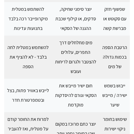
שפשוף חזק
יוצר סימני שחיקה,
להשתמש במטלית
עם סקוטש או
סדקים, או קילוף שכבת
מיקרופייבר רכה בלבד
מברשת קשה
ההגנה של הסקאי
בתנועות עדינות
מים מחלחלים דרך
הרטבת הספה
להשתמש במטלית לחה
התפרים, עלולים
בכמות גדולה
בלבד - לא להציף את
להצטבר ולגרום לריחות
של מים
הספה
ועובש
ייבוש בשמש
חום ישיר מייבש את
לייבש באוויר פתוח, בצל
ישירה / מייבש
הסקאי וגורם להיסדקות
ובטמפרטורת חדר
שיער
מוקדמת
שימוש בחומר
למרוח את החומר קודם
יוצר כתם מרוכז במקום
ניקוי ישירות
על מטלית, ואז להעביר
שבו החומר נספג יותר