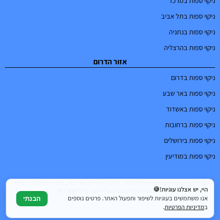
ניקוי ספות במרכז
ניקוי ספות בתל אביב
ניקוי ספות בנתניה
ניקוי ספות בהרצליה
אזור הדרום
ניקוי ספות בדרום
ניקוי ספות באר שבע
ניקוי ספות באשדוד
ניקוי ספות ברחובות
ניקוי ספות בירושלים
ניקוי ספות במודיעין
© כל הזכויות שמורות לספות פלוס 2021 - 2026 | משרדים: צור יצחק, נחל איילון 20ב | דוא"ל:
היי, יש אצלנו עוגיות!🍪
saplus.co.il@gmail.com | טלפון: 077-9897834
אנו משתמשים בעוגיות לשיפור ותפעול האתר. פרטים נוספים
הבנתי
ב
מדיניות הפרטיות
.