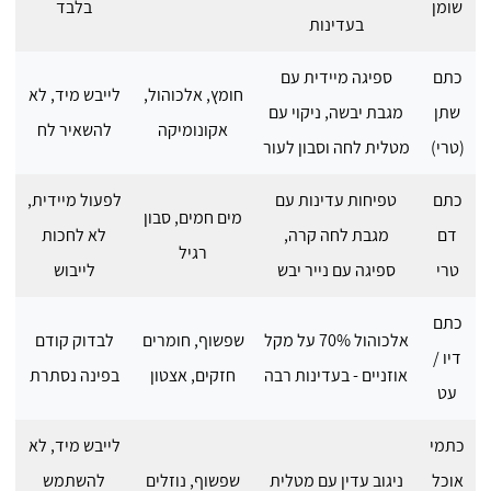
שומן
בלבד
בעדינות
כתם
ספיגה מיידית עם
חומץ, אלכוהול,
לייבש מיד, לא
שתן
מגבת יבשה, ניקוי עם
אקונומיקה
להשאיר לח
(טרי)
מטלית לחה וסבון לעור
כתם
טפיחות עדינות עם
לפעול מיידית,
מים חמים, סבון
דם
מגבת לחה קרה,
לא לחכות
רגיל
טרי
ספיגה עם נייר יבש
לייבוש
כתם
אלכוהול 70% על מקל
שפשוף, חומרים
לבדוק קודם
דיו /
אוזניים - בעדינות רבה
חזקים, אצטון
בפינה נסתרת
עט
כתמי
לייבש מיד, לא
אוכל
ניגוב עדין עם מטלית
שפשוף, נוזלים
להשתמש