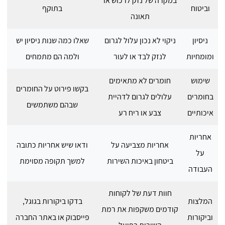
במקרה של נזק לרכוש או
וביטוח
בתוקף
תאונה
ניסיון
ניקוי לא נכון עלול לגרום
שאלו כמה שנות ניסיון יש
ומומחיות
לנזק לבד או לעור
ולמה הם מתמחים
שימוש
חומרים לא מתאימים
בקשו פירוט על החומרים
בחומרים
עלולים לגרום לדהיית
שבהם משתמשים
איכותיים
צבע או ריח רע
אחריות
אחריות מצביעה על
ודאו שיש אחריות כתובה
על
ביטחון באיכות השירות
למשך תקופה מסוימת
העבודה
חוות דעת של לקוחות
המלצות
בדקו ביקורות בגוגל,
קודמים משקפות את רמת
וביקורות
פייסבוק או באתר החברה