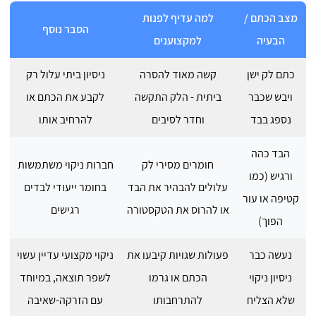
מצב הכתם /
למה עדיף לפנות
הסבר נוסף
הבעיה
למקצוענים
כתם לק ישן
קשה מאוד להסרה
ניסיון ביתי עלול רק
ויבש שכבר
ביתית - הלק התקשה
לקבע את הכתם או
נספג בבד
וחדר לסיבים
להרחיב אותו
הבד כהה
חומרים מסירי לק
חברות ניקוי משתמשות
ורגיש (כמו
עלולים להבהיר את הבד
בחומר ייעודי לבדים
קטיפה או עור
או להרוס את הטקסטורה
רגישים
הפוך)
נעשה כבר
פעולות שגויות קיבעו את
ניקוי מקצועי עדיין עשוי
ניסיון ניקוי
הכתם או גרמו
לשפר תוצאה, במיוחד
שלא הצליח
להתרחבותו
עם הזרקה-שאיבה